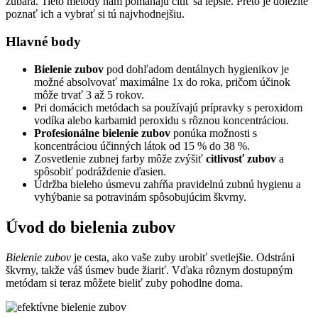
zubára. Tieto metódy nám pomáhajú cítiť sa lepšie. Preto je dôležité
poznať ich a vybrať si tú najvhodnejšiu.
Hlavné body
Bielenie zubov
pod dohľadom dentálnych hygienikov je
možné absolvovať maximálne 1x do roka, pričom účinok
môže trvať 3 až 5 rokov.
Pri domácich metódach sa používajú prípravky s peroxidom
vodíka alebo karbamid peroxidu s rôznou koncentráciou.
Profesionálne bielenie zubov
ponúka možnosti s
koncentráciou účinných látok od 15 % do 38 %.
Zosvetlenie zubnej farby môže zvýšiť
citlivosť zubov
a
spôsobiť podráždenie ďasien.
Údržba bieleho úsmevu zahŕňa pravidelnú zubnú hygienu a
vyhýbanie sa potravinám spôsobujúcim škvrny.
Úvod do bielenia zubov
Bielenie zubov
je cesta, ako vaše zuby urobiť svetlejšie. Odstráni
škvrny, takže váš úsmev bude žiariť. Vďaka rôznym dostupným
metódam si teraz môžete bieliť zuby pohodlne doma.