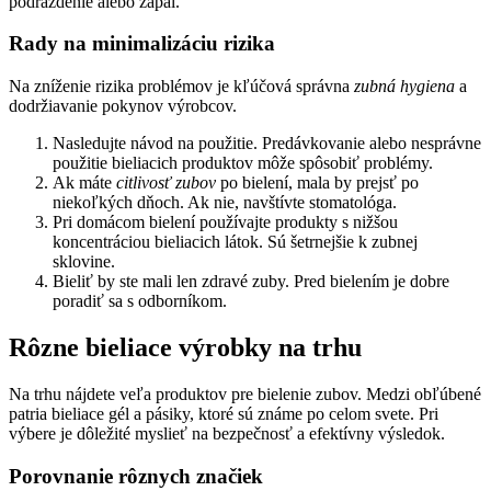
podráždenie alebo zápal.
Rady na minimalizáciu rizika
Na zníženie rizika problémov je kľúčová správna
zubná hygiena
a
dodržiavanie pokynov výrobcov.
Nasledujte návod na použitie. Predávkovanie alebo nesprávne
použitie bieliacich produktov môže spôsobiť problémy.
Ak máte
citlivosť zubov
po bielení, mala by prejsť po
niekoľkých dňoch. Ak nie, navštívte stomatológa.
Pri domácom bielení používajte produkty s nižšou
koncentráciou bieliacich látok. Sú šetrnejšie k zubnej
sklovine.
Bieliť by ste mali len zdravé zuby. Pred bielením je dobre
poradiť sa s odborníkom.
Rôzne bieliace výrobky na trhu
Na trhu nájdete veľa produktov pre bielenie zubov. Medzi obľúbené
patria bieliace gél a pásiky, ktoré sú známe po celom svete. Pri
výbere je dôležité myslieť na bezpečnosť a efektívny výsledok.
Porovnanie rôznych značiek