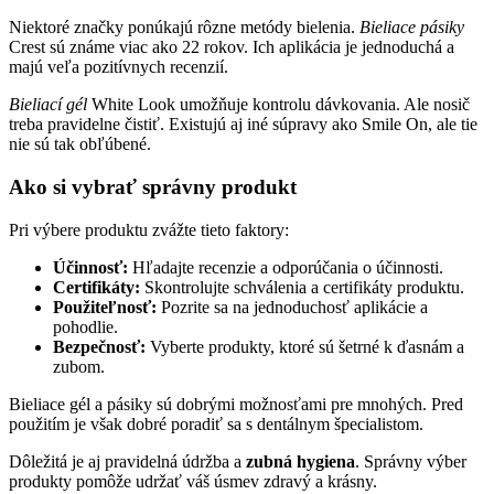
Niektoré značky ponúkajú rôzne metódy bielenia.
Bieliace pásiky
Crest sú známe viac ako 22 rokov. Ich aplikácia je jednoduchá a
majú veľa pozitívnych recenzií.
Bieliací gél
White Look umožňuje kontrolu dávkovania. Ale nosič
treba pravidelne čistiť. Existujú aj iné súpravy ako Smile On, ale tie
nie sú tak obľúbené.
Ako si vybrať správny produkt
Pri výbere produktu zvážte tieto faktory:
Účinnosť:
Hľadajte recenzie a odporúčania o účinnosti.
Certifikáty:
Skontrolujte schválenia a certifikáty produktu.
Použiteľnosť:
Pozrite sa na jednoduchosť aplikácie a
pohodlie.
Bezpečnosť:
Vyberte produkty, ktoré sú šetrné k ďasnám a
zubom.
Bieliace gél a pásiky sú dobrými možnosťami pre mnohých. Pred
použitím je však dobré poradiť sa s dentálnym špecialistom.
Dôležitá je aj pravidelná údržba a
zubná hygiena
. Správny výber
produkty pomôže udržať váš úsmev zdravý a krásny.