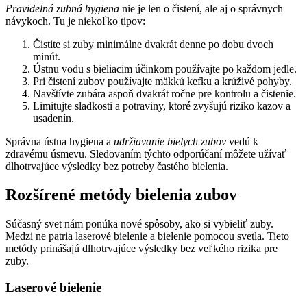
Pravidelná zubná hygiena
nie je len o čistení, ale aj o správnych
návykoch. Tu je niekoľko tipov:
Čistite si zuby minimálne dvakrát denne po dobu dvoch
minút.
Ústnu vodu s bieliacim účinkom používajte po každom jedle.
Pri čistení zubov používajte mäkkú kefku a krúživé pohyby.
Navštívte zubára aspoň dvakrát ročne pre kontrolu a čistenie.
Limitujte sladkosti a potraviny, ktoré zvyšujú riziko kazov a
usadenín.
Správna ústna hygiena a
udržiavanie bielych zubov
vedú k
zdravému úsmevu. Sledovaním týchto odporúčaní môžete užívať
dlhotrvajúce výsledky bez potreby častého bielenia.
Rozšírené metódy bielenia zubov
Súčasný svet nám ponúka nové spôsoby, ako si vybieliť zuby.
Medzi ne patria laserové bielenie a bielenie pomocou svetla. Tieto
metódy prinášajú dlhotrvajúce výsledky bez veľkého rizika pre
zuby.
Laserové bielenie