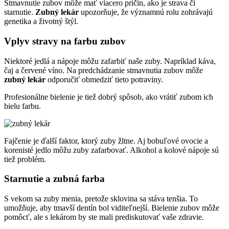
Stmavnutie zubov môže mať viacero príčin, ako je strava či
starnutie.
Zubný lekár
upozorňuje, že významnú rolu zohrávajú
genetika a životný štýl.
Vplyv stravy na farbu zubov
Niektoré jedlá a nápoje môžu zafarbiť naše zuby. Napríklad káva,
čaj a červené víno. Na predchádzanie stmavnutia zubov môže
zubný lekár
odporučiť obmedziť tieto potraviny.
Profesionálne bielenie je tiež dobrý spôsob, ako vrátiť zubom ich
bielu farbu.
Fajčenie je ďalší faktor, ktorý zuby žltne. Aj bobuľové ovocie a
korenisté jedlo môžu zuby zafarbovať. Alkohol a kolové nápoje sú
tiež problém.
Starnutie a zubná farba
S vekom sa zuby menia, pretože sklovina sa stáva tenšia. To
umožňuje, aby tmavší dentín bol viditeľnejší. Bielenie zubov môže
pomôcť, ale s lekárom by ste mali prediskutovať vaše zdravie.