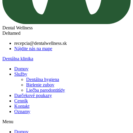
Dental Wellness
Deltamed
recepcia@dentalwellness.sk
Nájdite nás na mape
Dentálna klinika
Domov
Služby
Dentálna hygiena
Bielenie zubov
Liečba parodontitídy
Darčekové poukazy
Cenník
Kontakt
Oznamy
Menu
Domov