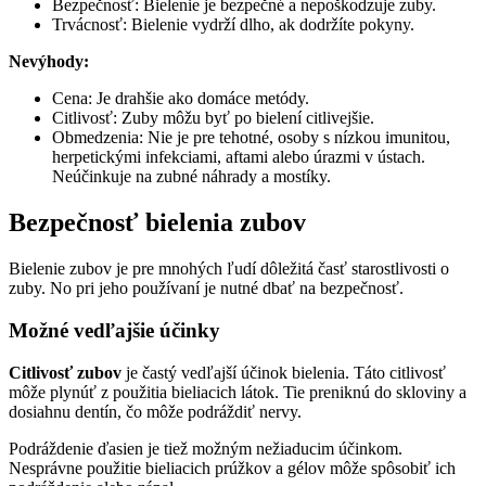
Bezpečnosť: Bielenie je bezpečné a nepoškodzuje zuby.
Trvácnosť: Bielenie vydrží dlho, ak dodržíte pokyny.
Nevýhody:
Cena: Je drahšie ako domáce metódy.
Citlivosť: Zuby môžu byť po bielení citlivejšie.
Obmedzenia: Nie je pre tehotné, osoby s nízkou imunitou,
herpetickými infekciami, aftami alebo úrazmi v ústach.
Neúčinkuje na zubné náhrady a mostíky.
Bezpečnosť bielenia zubov
Bielenie zubov je pre mnohých ľudí dôležitá časť starostlivosti o
zuby. No pri jeho používaní je nutné dbať na bezpečnosť.
Možné vedľajšie účinky
Citlivosť zubov
je častý vedľajší účinok bielenia. Táto citlivosť
môže plynúť z použitia bieliacich látok. Tie preniknú do skloviny a
dosiahnu dentín, čo môže podráždiť nervy.
Podráždenie ďasien je tiež možným nežiaducim účinkom.
Nesprávne použitie bieliacich prúžkov a gélov môže spôsobiť ich