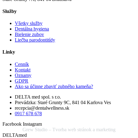
Služby
Všetky služby
Dentálna hygiena
Bielenie zubov
Liečba parodontitídy
Linky
Cenník
Kontakt
Oznamy
GDPR
Ako sa účinne zbaviť zubného kameňa?
DELTA med spol. s r.o.
Prevádzka: Staré Grunty 9C, 841 04 Karlova Ves
recepcia@dentalwellness.sk
0917 678 678
Facebook
Instagram
Grew Studio – Tvorba web stránok a marketing
DELTAmed