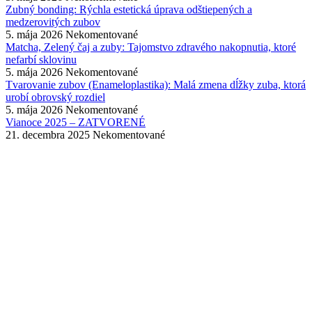
Zubný bonding: Rýchla estetická úprava odštiepených a
medzerovitých zubov
5. mája 2026
Nekomentované
Matcha, Zelený čaj a zuby: Tajomstvo zdravého nakopnutia, ktoré
nefarbí sklovinu
5. mája 2026
Nekomentované
Tvarovanie zubov (Enameloplastika): Malá zmena dĺžky zuba, ktorá
urobí obrovský rozdiel
5. mája 2026
Nekomentované
Vianoce 2025 – ZATVORENÉ
21. decembra 2025
Nekomentované