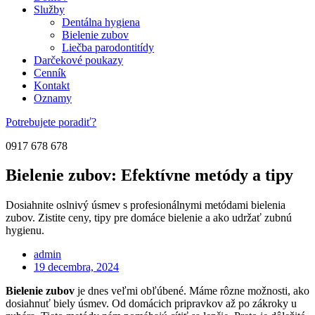
Služby
Dentálna hygiena
Bielenie zubov
Liečba parodontitídy
Darčekové poukazy
Cenník
Kontakt
Oznamy
Potrebujete poradiť?
0917 678 678
Bielenie zubov: Efektívne metódy a tipy
Dosiahnite oslnivý úsmev s profesionálnymi metódami bielenia
zubov. Zistite ceny, tipy pre domáce bielenie a ako udržať zubnú
hygienu.
admin
19 decembra, 2024
Bielenie zubov
je dnes veľmi obľúbené. Máme rôzne možnosti, ako
dosiahnuť biely úsmev. Od domácich pripravkov až po zákroky u