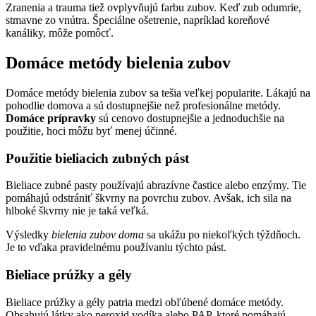
Zranenia a trauma tiež ovplyvňujú farbu zubov. Keď zub odumrie,
stmavne zo vnútra. Špeciálne ošetrenie, napríklad koreňové
kanáliky, môže pomôcť.
Domáce metódy bielenia zubov
Domáce metódy bielenia zubov sa tešia veľkej popularite. Lákajú na
pohodlie domova a sú dostupnejšie než profesionálne metódy.
Domáce prípravky
sú cenovo dostupnejšie a jednoduchšie na
použitie, hoci môžu byť menej účinné.
Použitie bieliacich zubných pást
Bieliace zubné pasty používajú abrazívne častice alebo enzýmy. Tie
pomáhajú odstrániť škvrny na povrchu zubov. Avšak, ich sila na
hlboké škvrny nie je taká veľká.
Výsledky
bielenia zubov doma
sa ukážu po niekoľkých týždňoch.
Je to vďaka pravidelnému používaniu týchto pást.
Bieliace prúžky a gély
Bieliace prúžky a gély patria medzi obľúbené domáce metódy.
Obsahujú látky ako peroxid vodíka alebo PAP, ktoré pomáhajú