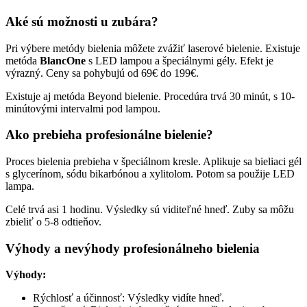
Aké sú možnosti u zubára?
Pri výbere metódy bielenia môžete zvážiť laserové bielenie. Existuje
metóda
BlancOne
s LED lampou a špeciálnymi gély. Efekt je
výrazný. Ceny sa pohybujú od 69€ do 199€.
Existuje aj metóda Beyond bielenie. Procedúra trvá 30 minút, s 10-
minútovými intervalmi pod lampou.
Ako prebieha profesionálne bielenie?
Proces bielenia prebieha v špeciálnom kresle. Aplikuje sa bieliaci gél
s glycerínom, sódu bikarbónou a xylitolom. Potom sa použije LED
lampa.
Celé trvá asi 1 hodinu. Výsledky sú viditeľné hneď. Zuby sa môžu
zbieliť o 5-8 odtieňov.
Výhody a nevýhody profesionálneho bielenia
Výhody:
Rýchlosť a účinnosť: Výsledky vidíte hneď.