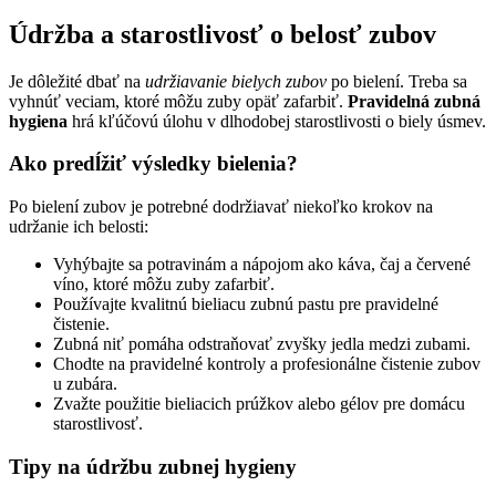
Údržba a starostlivosť o belosť zubov
Je dôležité dbať na
udržiavanie bielych zubov
po bielení. Treba sa
vyhnúť veciam, ktoré môžu zuby opäť zafarbiť.
Pravidelná zubná
hygiena
hrá kľúčovú úlohu v dlhodobej starostlivosti o biely úsmev.
Ako predĺžiť výsledky bielenia?
Po bielení zubov je potrebné dodržiavať niekoľko krokov na
udržanie ich belosti:
Vyhýbajte sa potravinám a nápojom ako káva, čaj a červené
víno, ktoré môžu zuby zafarbiť.
Používajte kvalitnú bieliacu zubnú pastu pre pravidelné
čistenie.
Zubná niť pomáha odstraňovať zvyšky jedla medzi zubami.
Chodte na pravidelné kontroly a profesionálne čistenie zubov
u zubára.
Zvažte použitie bieliacich prúžkov alebo gélov pre domácu
starostlivosť.
Tipy na údržbu zubnej hygieny