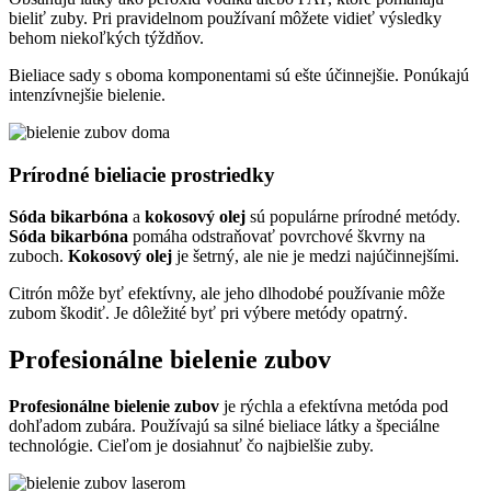
bieliť zuby. Pri pravidelnom používaní môžete vidieť výsledky
behom niekoľkých týždňov.
Bieliace sady s oboma komponentami sú ešte účinnejšie. Ponúkajú
intenzívnejšie bielenie.
Prírodné bieliacie prostriedky
Sóda bikarbóna
a
kokosový olej
sú populárne prírodné metódy.
Sóda bikarbóna
pomáha odstraňovať povrchové škvrny na
zuboch.
Kokosový olej
je šetrný, ale nie je medzi najúčinnejšími.
Citrón môže byť efektívny, ale jeho dlhodobé používanie môže
zubom škodiť. Je dôležité byť pri výbere metódy opatrný.
Profesionálne bielenie zubov
Profesionálne bielenie zubov
je rýchla a efektívna metóda pod
dohľadom zubára. Používajú sa silné bieliace látky a špeciálne
technológie. Cieľom je dosiahnuť čo najbielšie zuby.