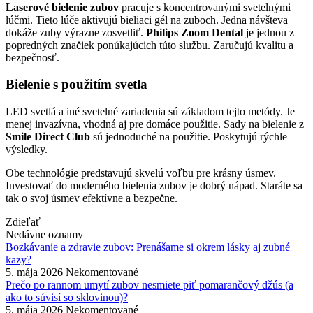
Laserové bielenie zubov
pracuje s koncentrovanými svetelnými
lúčmi. Tieto lúče aktivujú bieliaci gél na zuboch. Jedna návšteva
dokáže zuby výrazne zosvetliť.
Philips Zoom Dental
je jednou z
popredných značiek ponúkajúcich túto službu. Zaručujú kvalitu a
bezpečnosť.
Bielenie s použitím svetla
LED svetlá a iné svetelné zariadenia sú základom tejto metódy. Je
menej invazívna, vhodná aj pre domáce použitie. Sady na bielenie z
Smile Direct Club
sú jednoduché na použitie. Poskytujú rýchle
výsledky.
Obe technológie predstavujú skvelú voľbu pre krásny úsmev.
Investovať do moderného bielenia zubov je dobrý nápad. Staráte sa
tak o svoj úsmev efektívne a bezpečne.
Zdieľať
Nedávne oznamy
Bozkávanie a zdravie zubov: Prenášame si okrem lásky aj zubné
kazy?
5. mája 2026
Nekomentované
Prečo po rannom umytí zubov nesmiete piť pomarančový džús (a
ako to súvisí so sklovinou)?
5. mája 2026
Nekomentované