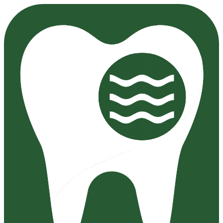
Preskočiť
na
obsah