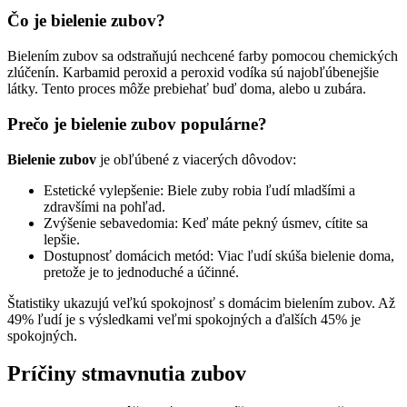
Čo je bielenie zubov?
Bielením zubov sa odstraňujú nechcené farby pomocou chemických
zlúčenín. Karbamid peroxid a peroxid vodíka sú najobľúbenejšie
látky. Tento proces môže prebiehať buď doma, alebo u zubára.
Prečo je bielenie zubov populárne?
Bielenie zubov
je obľúbené z viacerých dôvodov:
Estetické vylepšenie: Biele zuby robia ľudí mladšími a
zdravšími na pohľad.
Zvýšenie sebavedomia: Keď máte pekný úsmev, cítite sa
lepšie.
Dostupnosť domácich metód: Viac ľudí skúša bielenie doma,
pretože je to jednoduché a účinné.
Štatistiky ukazujú veľkú spokojnosť s domácim bielením zubov. Až
49% ľudí je s výsledkami veľmi spokojných a ďalších 45% je
spokojných.
Príčiny stmavnutia zubov