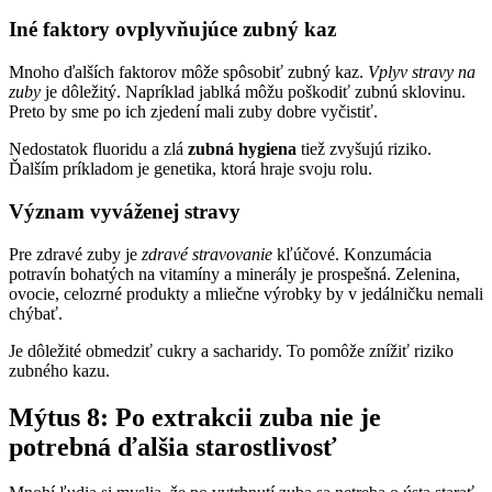
Iné faktory ovplyvňujúce zubný kaz
Mnoho ďalších faktorov môže spôsobiť zubný kaz.
Vplyv stravy na
zuby
je dôležitý. Napríklad jablká môžu poškodiť zubnú sklovinu.
Preto by sme po ich zjedení mali zuby dobre vyčistiť.
Nedostatok fluoridu a zlá
zubná hygiena
tiež zvyšujú riziko.
Ďalším príkladom je genetika, ktorá hraje svoju rolu.
Význam vyváženej stravy
Pre zdravé zuby je
zdravé stravovanie
kľúčové. Konzumácia
potravín bohatých na vitamíny a minerály je prospešná. Zelenina,
ovocie, celozrné produkty a mliečne výrobky by v jedálničku nemali
chýbať.
Je dôležité obmedziť cukry a sacharidy. To pomôže znížiť riziko
zubného kazu.
Mýtus 8: Po extrakcii zuba nie je
potrebná ďalšia starostlivosť