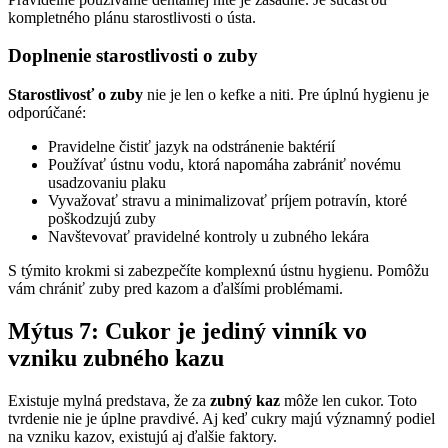
kompletného plánu starostlivosti o ústa.
Doplnenie starostlivosti o zuby
Starostlivosť o zuby
nie je len o kefke a niti. Pre úplnú hygienu je
odporúčané:
Pravidelne čistiť jazyk na odstránenie baktérií
Používať ústnu vodu, ktorá napomáha zabrániť novému
usadzovaniu plaku
Vyvažovať stravu a minimalizovať príjem potravín, ktoré
poškodzujú zuby
Navštevovať pravidelné kontroly u zubného lekára
S týmito krokmi si zabezpečíte komplexnú ústnu hygienu. Pomôžu
vám chrániť zuby pred kazom a ďalšími problémami.
Mýtus 7: Cukor je jediný vinník vo
vzniku zubného kazu
Existuje mylná predstava, že za
zubný kaz
môže len cukor. Toto
tvrdenie nie je úplne pravdivé. Aj keď cukry majú významný podiel
na vzniku kazov, existujú aj ďalšie faktory.