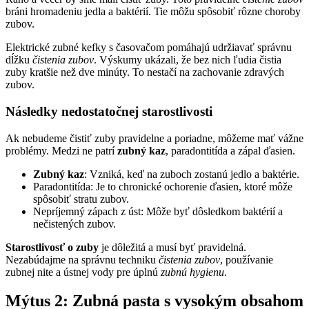
bráni hromadeniu jedla a baktérií. Tie môžu spôsobiť rôzne choroby
zubov.
Elektrické zubné kefky s časovačom pomáhajú udržiavať správnu
dĺžku
čistenia zubov
. Výskumy ukázali, že bez nich ľudia čistia
zuby kratšie než dve minúty. To nestačí na zachovanie zdravých
zubov.
Následky nedostatočnej starostlivosti
Ak nebudeme čistiť zuby pravidelne a poriadne, môžeme mať vážne
problémy. Medzi ne patrí
zubný kaz
, paradontitída a zápal ďasien.
Zubný kaz
: Vzniká, keď na zuboch zostanú jedlo a baktérie.
Paradontitída: Je to chronické ochorenie ďasien, ktoré môže
spôsobiť stratu zubov.
Nepríjemný zápach z úst: Môže byť dôsledkom baktérií a
nečistených zubov.
Starostlivosť o zuby
je dôležitá a musí byť pravidelná.
Nezabúdajme na správnu techniku
čistenia zubov
, používanie
zubnej nite a ústnej vody pre úplnú
zubnú hygienu
.
Mýtus 2: Zubná pasta s vysokým obsahom