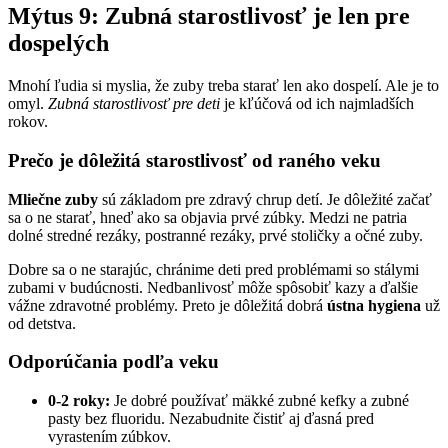
Mýtus 9: Zubná starostlivosť je len pre
dospelých
Mnohí ľudia si myslia, že zuby treba starať len ako dospelí. Ale je to
omyl.
Zubná starostlivosť pre deti
je kľúčová od ich najmladších
rokov.
Prečo je dôležitá starostlivosť od raného veku
Mliečne zuby
sú základom pre zdravý chrup detí. Je dôležité začať
sa o ne starať, hneď ako sa objavia prvé zúbky. Medzi ne patria
dolné stredné rezáky, postranné rezáky, prvé stoličky a očné zuby.
Dobre sa o ne starajúc, chránime deti pred problémami so stálymi
zubami v budúcnosti. Nedbanlivosť môže spôsobiť kazy a ďalšie
vážne zdravotné problémy. Preto je dôležitá dobrá
ústna hygiena
už
od detstva.
Odporúčania podľa veku
0-2 roky:
Je dobré používať mäkké zubné kefky a zubné
pasty bez fluoridu. Nezabudnite čistiť aj ďasná pred
vyrastením zúbkov.