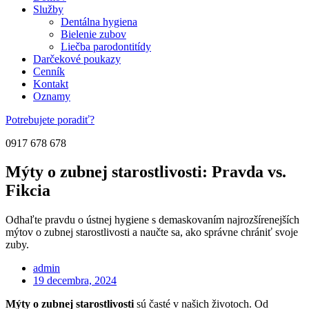
Služby
Dentálna hygiena
Bielenie zubov
Liečba parodontitídy
Darčekové poukazy
Cenník
Kontakt
Oznamy
Potrebujete poradiť?
0917 678 678
Mýty o zubnej starostlivosti: Pravda vs.
Fikcia
Odhaľte pravdu o ústnej hygiene s demaskovaním najrozšírenejších
mýtov o zubnej starostlivosti a naučte sa, ako správne chrániť svoje
zuby.
admin
19 decembra, 2024
Mýty o zubnej starostlivosti
sú časté v našich životoch. Od