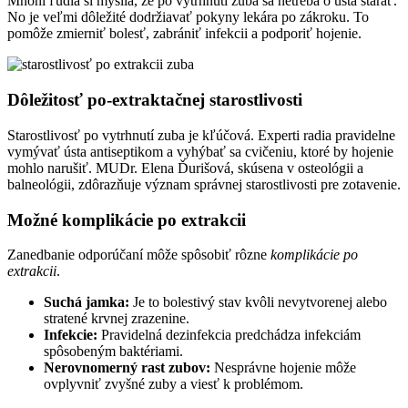
Mnohí ľudia si myslia, že po vytrhnutí zuba sa netreba o ústa starať.
No je veľmi dôležité dodržiavať pokyny lekára po zákroku. To
pomôže zmierniť bolesť, zabrániť infekcii a podporiť hojenie.
Dôležitosť po-extraktačnej starostlivosti
Starostlivosť po vytrhnutí zuba je kľúčová. Experti radia pravidelne
vymývať ústa antiseptikom a vyhýbať sa cvičeniu, ktoré by hojenie
mohlo narušiť. MUDr. Elena Ďurišová, skúsena v osteológii a
balneológii, zdôrazňuje význam správnej starostlivosti pre zotavenie.
Možné komplikácie po extrakcii
Zanedbanie odporúčaní môže spôsobiť rôzne
komplikácie po
extrakcii
.
Suchá jamka:
Je to bolestivý stav kvôli nevytvorenej alebo
stratené krvnej zrazenine.
Infekcie:
Pravidelná dezinfekcia predchádza infekciám
spôsobeným baktériami.
Nerovnomerný rast zubov:
Nesprávne hojenie môže
ovplyvniť zvyšné zuby a viesť k problémom.