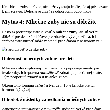
Keď bielite zuby správne, nielenže vyzerajú lepšie, ale aj prispievate
k ich zdraviu. Dôlezité je držať sa odporúčaní odborníkov.
Mýtus 4: Mliečne zuby nie sú dôležité
Často sa podceňuje starostlivosť o
mliečne zuby
, ale sú veľmi
dôležité pre deti. Sú kľúčové pre zdravie a vývoj dieťaťa. Ich
správna starostlivosť môže zabrániť problémom v neskorom veku.
Dôležitosť mliečnych zubov pre deti
Mliečne zuby
ovplyvňujú reč, žuvanie a pripravujú miesto pre
trvalé zuby. Ich správna
starostlivosť
zabraňuje predčasnej strate.
Tým podporujú zdravý rast trvalých zubov.
Okrem toho formujú čeľusť a tvár detí. To je kritické pre ich
harmonický vývoj.
Dlhodobé následky zanedbania mliečnych zubov
Zanedbanie
starostlivosti o zuby
môže spôsobiť veľké problémy.