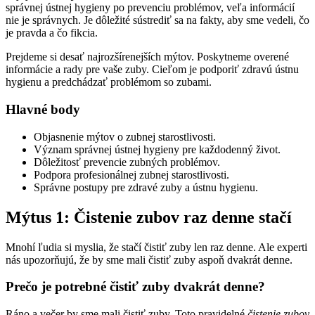
správnej ústnej hygieny po prevenciu problémov, veľa informácií
nie je správnych. Je dôležité sústrediť sa na fakty, aby sme vedeli, čo
je pravda a čo fikcia.
Prejdeme si desať najrozšírenejších mýtov. Poskytneme overené
informácie a rady pre vaše zuby. Cieľom je podporiť zdravú ústnu
hygienu a predchádzať problémom so zubami.
Hlavné body
Objasnenie mýtov o zubnej starostlivosti.
Význam správnej ústnej hygieny pre každodenný život.
Dôležitosť prevencie zubných problémov.
Podpora profesionálnej zubnej starostlivosti.
Správne postupy pre zdravé zuby a ústnu hygienu.
Mýtus 1: Čistenie zubov raz denne stačí
Mnohí ľudia si myslia, že stačí čistiť zuby len raz denne. Ale experti
nás upozorňujú, že by sme mali čistiť zuby aspoň dvakrát denne.
Prečo je potrebné čistiť zuby dvakrát denne?
Ráno a večer by sme mali čistiť zuby. Toto pravidelné
čistenie zubov