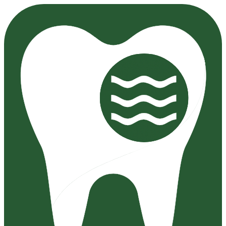
Preskočiť
na
obsah