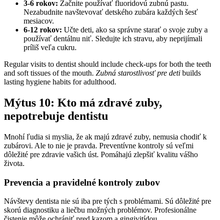
3-6 rokov:
Začnite používať fluoridovú zubnú pastu.
Nezabudnite navštevovať detského zubára každých šesť
mesiacov.
6-12 rokov:
Učte deti, ako sa správne starať o svoje zuby a
používať dentálnu niť. Sledujte ich stravu, aby neprijímali
príliš veľa cukru.
Regular visits to dentist should include check-ups for both the teeth
and soft tissues of the mouth.
Zubná starostlivosť pre deti
builds
lasting hygiene habits for adulthood.
Mýtus 10: Kto má zdravé zuby,
nepotrebuje dentistu
Mnohí ľudia si myslia, že ak majú zdravé zuby, nemusia chodiť k
zubárovi. Ale to nie je pravda. Preventívne kontroly sú veľmi
dôležité pre zdravie vašich úst. Pomáhajú zlepšiť kvalitu vášho
života.
Prevencia a pravidelné kontroly zubov
Návštevy dentista nie sú iba pre tých s problémami. Sú dôležité pre
skorú diagnostiku a liečbu možných problémov. Profesionálne
čistenie môže ochrániť pred kazom a gingivitídou.