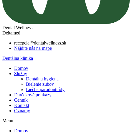
Dental Wellness
Deltamed
recepcia@dentalwellness.sk
Nájdite nás na mape
Dentálna klinika
Domov
Služby
Dentálna hygiena
Bielenie zubov
Liečba parodontitídy
Darčekové poukazy
Cenník
Kontakt
Oznamy
Menu
Domov