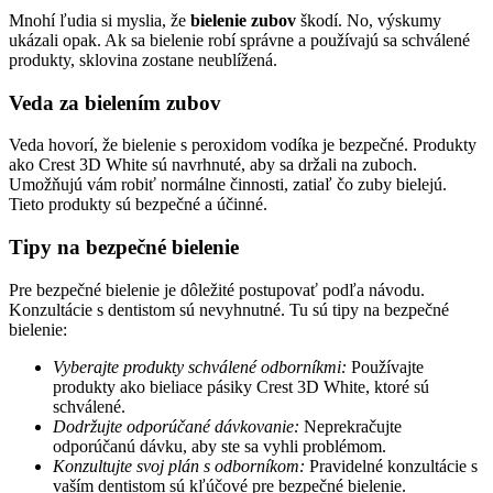
Mnohí ľudia si myslia, že
bielenie zubov
škodí. No, výskumy
ukázali opak. Ak sa bielenie robí správne a používajú sa schválené
produkty, sklovina zostane neublížená.
Veda za bielením zubov
Veda hovorí, že bielenie s peroxidom vodíka je bezpečné. Produkty
ako Crest 3D White sú navrhnuté, aby sa držali na zuboch.
Umožňujú vám robiť normálne činnosti, zatiaľ čo zuby bielejú.
Tieto produkty sú bezpečné a účinné.
Tipy na bezpečné bielenie
Pre bezpečné bielenie je dôležité postupovať podľa návodu.
Konzultácie s dentistom sú nevyhnutné. Tu sú tipy na bezpečné
bielenie:
Vyberajte produkty schválené odborníkmi:
Používajte
produkty ako bieliace pásiky Crest 3D White, ktoré sú
schválené.
Dodržujte odporúčané dávkovanie:
Neprekračujte
odporúčanú dávku, aby ste sa vyhli problémom.
Konzultujte svoj plán s odborníkom:
Pravidelné konzultácie s
vaším dentistom sú kľúčové pre bezpečné bielenie.