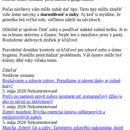
Počas návštevy vám môže zubár dať tipy. Tieto tipy môžu zlepšiť
vaše ústne návyky a
starostlivosť o zuby
. Aj keď si myslíme, že
genetika hrá veľkú rolu, väčšinou záleží na návykoch.
Dôležité je správne čistiť zuby a používať mäkkú zubnú kefku. Je to
na ochranu skloviny a ďasien. Nejde len o množstvo peny z pasty.
Rozloženie aktívnych zložiek je kľúčové.
Pravidelné dentálne kontroly sú kľúčové pre zdravé zuby a ústnu
hygienu. Pomôžu predchádzať problémom. Váš úsmev môže byť
krásny dlhé roky vďaka tomu.
Zdieľať
Nedávne oznamy
Bozkávanie a zdravie zubov: Prenášame si okrem lásky aj zubné
kazy?
5. mája 2026
Nekomentované
Prečo po rannom umytí zubov nesmiete piť pomarančový džús (a
ako to súvisí so sklovinou)?
5. mája 2026
Nekomentované
Zubný bonding: Rýchla estetická úprava odštiepených a
medzerovitých zubov
5. mája 2026
Nekomentované
Matcha, Zelený čaj a zuby: Tajomstvo zdravého nakopnutia, ktoré