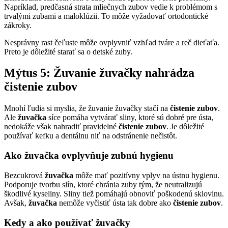
Napríklad, predčasná strata mliečnych zubov vedie k problémom s
trvalými zubami a maloklúzii. To môže vyžadovať ortodontické
zákroky.
Nesprávny rast čeľuste môže ovplyvniť vzhľad tváre a reč dieťaťa.
Preto je dôležité starať sa o detské zuby.
Mýtus 5: Žuvanie žuvačky nahrádza
čistenie zubov
Mnohí ľudia si myslia, že žuvanie žuvačky stačí na
čistenie zubov
.
Ale
žuvačka
síce pomáha vytvárať sliny, ktoré sú dobré pre ústa,
nedokáže však nahradiť pravidelné
čistenie zubov
. Je dôležité
používať kefku a dentálnu niť na odstránenie nečistôt.
Ako žuvačka ovplyvňuje zubnú hygienu
Bezcukrová
žuvačka
môže mať pozitívny vplyv na ústnu hygienu.
Podporuje tvorbu slín, ktoré chránia zuby tým, že neutralizujú
škodlivé kyseliny. Sliny tiež pomáhajú obnoviť poškodenú sklovinu.
Avšak,
žuvačka
nemôže vyčistiť ústa tak dobre ako
čistenie zubov
.
Kedy a ako používať žuvačky