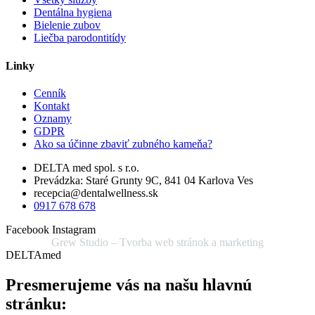
Dentálna hygiena
Bielenie zubov
Liečba parodontitídy
Linky
Cenník
Kontakt
Oznamy
GDPR
Ako sa účinne zbaviť zubného kameňa?
DELTA med spol. s r.o.
Prevádzka: Staré Grunty 9C, 841 04 Karlova Ves
recepcia@dentalwellness.sk
0917 678 678
Facebook
Instagram
Grew Studio – Tvorba web stránok a marketing
DELTAmed
Presmerujeme vás na našu hlavnú
stránku: