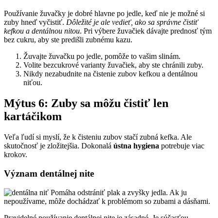
Používanie žuvačky je dobré hlavne po jedle, keď nie je možné si
zuby hneď vyčistiť.
Dôležité je ale vedieť, ako sa správne čistiť
kefkou a dentálnou nitou
. Pri výbere žuvačiek dávajte prednosť tým
bez cukru, aby ste predišli zubnému kazu.
Žuvajte žuvačku po jedle, pomôže to vašim slinám.
Volite bezcukrové varianty žuvačiek, aby ste chránili zuby.
Nikdy nezabudnite na čistenie zubov kefkou a dentálnou
niťou.
Mýtus 6: Zuby sa môžu čistiť len
kartáčikom
Veľa ľudí si myslí, že k čisteniu zubov stačí zubná kefka. Ale
skutočnosť je zložitejšia. Dokonalá
ústna hygiena
potrebuje viac
krokov.
Význam dentálnej nite
Pomáha odstrániť plak a zvyšky jedla. Ak ju
nepoužívame, môže dochádzať k problémom so zubami a dásňami.
Pravidelné používanie dentálnej nite je zásadné. Je súčasťou