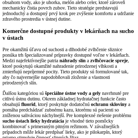
obsahom vody, ako je uhorka, melón alebo celer, ktoré zároveň
mechanicky čistia povrch zubov. Tieto stratégie predstavujú
jednoduchý a dostupný prvý krok pre zvýšenie komfortu a udržanie
zdravého prostredia v ústnej dutine.
Komerčne dostupné produkty v lekárňach na sucho
v ústach
Pre okamžitú úľavu od suchosti a dlhodobé zvlhčenie sliznice
ponúka trh špecializované prípravky dostupné voľne v lekárňach.
Medzi najefektívnejšie patria
náhrady slín
a
zvlhčovacie spreje
,
ktoré poskytujú okamžité nahradenie prirodzenej vlhkosti a
zmierňujú nepríjemné pocity. Tieto produkty sú formulované tak,
aby čo najvernejšie napodobňovali zloženie a vlastnosti
prirodzených slín.
Ďalšou kategóriou sú
špeciálne ústne vody a gely
navrhnuté pre
citlivú ústnu dutinu. Okrem základnej hydratačnej funkcie často
obsahujú
fluorid
, ktorý poskytuje dodatočnú
ochranu skloviny
a
pomáha predchádzať zubnému kazu, ktorému sú pacienti so
zníženou saliváciou náchylnejší. Pre komplexné riešenie problému
sucho ústach lieky hydratácia
je vhodné tieto pomôcky
kombinovať s primeraným pitným režimom. V závažnejších
prípadoch môže lekár predpísať lieky, ako je pilokarpín, ktorý
priamo stimuluje činnosť slinných žliaz.