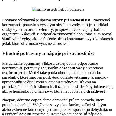
Rovnako významná je úprava
stravy pri suchosti úst
. Pravidelná
konzumacia potravín s vysokým obsahom vody, ako je napríklad
široký výber
ovocia
a
zeleniny
, prispieva k celkovej hydratácii
organizmu. Zároveň sa odporúča obmedziť alebo úplne eliminovať
škodlivé návyky
, ako je fajčenie alebo konzumácia vysoko slaných
jedál, ktoré stav môžu výrazne zhoršovať.
Vhodné potraviny a nápoje pri suchosti úst
Pre udržanie optimálnej vlhkosti ústnej dutiny odporúčame
konzumovať potraviny s vysokým
obsahom vody
a vhodnou
textúrou jedla
. Medzi také patria uhorka, melón, celer alebo
paradajky, ktoré zároveň poskytujú dôležité
vitamíny
. Z nápojov
uprednostňujte čistú vodu s jemnou citrónovou šťavou na
prirodzenú stimuláciu slinných žliaz alebo nesladené bylinkové čaje,
ako je heřmánkový či šalviový, ktoré nevyvolávajú
dráždivosť
.
Naopak, dôrazne odporúčame obmedziť príjem potravín, ktoré
problém zhoršujú. Vyhýbajte sa vysoko slaným, veľmi sladkým
alebo extrémne koreneným jedlám, pretože spôsobujú dehydratáciu
a zvýšenú
aciditu
prostredia. Rovnako nevhodné sú nápoje s