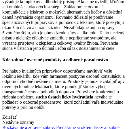
vyžaduje komplexný a dlhodobý prístup. Ako sme uviedli, kľúčom
je kombinácia viacerých stratégií. Základom je otvorená
komunikácia s lekárom o možných alternatívach liečby a dôsledná
denná hydratácia organizmu. Rovnako dôležité je používanie
špecializovaných prípravkov a pomôcok z lekárne, ktoré poskytujú
okamžitú úľavu a chráni sliznice. Nezabúdajme ani na úpravy
životného štýlu, ako je obmedzenie kávy a alkoholu. Tento ucelený
prístup nielenže efektívne zmierňuje nepríjemné symptómy, ale
výrazne prispieva k zlepšeniu celkovej kvality života. Prevencia
sucha v ústach a jeho účinná liečba sú tak dosiahnuteľné ciele.
Kde zohnať overené produkty a odborné poradenstvo
Pre nákup kvalitných prípravkov odporúčame navštíviť vašu
lokálnu lekárňu, kde vám farmaceut poskytne osobnú konzultáciu a
odporučí vhodné riešenie na mieru. Produkty je možné zakúpiť aj v
overených online lekárňach, ktoré ponúkajť široký výber,
transparentné ceny a pohodlnú dopravu. Pri výbere konkrétneho
riešenia problému
sucho ústach lieky hydratácia
neváhajte
požiadať o odborné poradenstvo, ktoré zohľadní vaše individuálne
potreby a príčinu obtíží.
Zdieľať
Nedávne oznamy
Bozkávanie a zdravie zubov: Prenášame si okrem lásky aj zubné