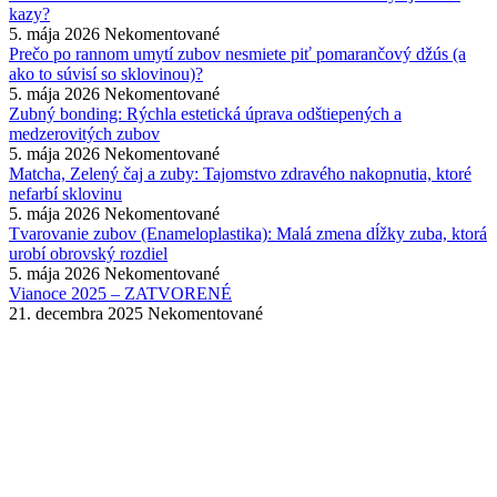
kazy?
5. mája 2026
Nekomentované
Prečo po rannom umytí zubov nesmiete piť pomarančový džús (a
ako to súvisí so sklovinou)?
5. mája 2026
Nekomentované
Zubný bonding: Rýchla estetická úprava odštiepených a
medzerovitých zubov
5. mája 2026
Nekomentované
Matcha, Zelený čaj a zuby: Tajomstvo zdravého nakopnutia, ktoré
nefarbí sklovinu
5. mája 2026
Nekomentované
Tvarovanie zubov (Enameloplastika): Malá zmena dĺžky zuba, ktorá
urobí obrovský rozdiel
5. mája 2026
Nekomentované
Vianoce 2025 – ZATVORENÉ
21. decembra 2025
Nekomentované