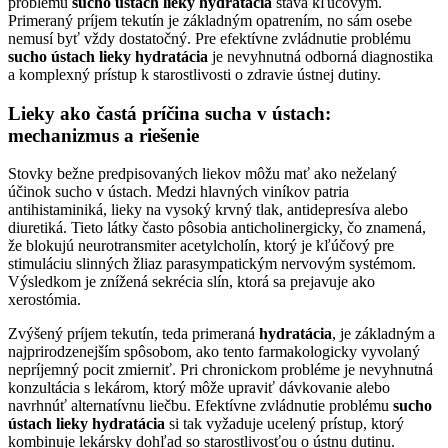
problému
sucho ústach lieky hydratácia
stáva kľúčovým.
Primeraný príjem tekutín je základným opatrením, no sám osebe
nemusí byť vždy dostatočný. Pre efektívne zvládnutie problému
sucho ústach lieky hydratácia
je nevyhnutná odborná diagnostika
a komplexný prístup k starostlivosti o zdravie ústnej dutiny.
Lieky ako častá príčina sucha v ústach:
mechanizmus a riešenie
Stovky bežne predpisovaných liekov môžu mať ako neželaný
účinok sucho v ústach. Medzi hlavných viníkov patria
antihistaminiká, lieky na vysoký krvný tlak, antidepresíva alebo
diuretiká. Tieto látky často pôsobia anticholinergicky, čo znamená,
že blokujú neurotransmiter acetylcholín, ktorý je kľúčový pre
stimuláciu slinných žliaz parasympatickým nervovým systémom.
Výsledkom je znížená sekrécia slín, ktorá sa prejavuje ako
xerostómia.
Zvýšený príjem tekutín, teda primeraná
hydratácia
, je základným a
najprirodzenejším spôsobom, ako tento farmakologicky vyvolaný
nepríjemný pocit zmierniť. Pri chronickom probléme je nevyhnutná
konzultácia s lekárom, ktorý môže upraviť dávkovanie alebo
navrhnúť alternatívnu liečbu. Efektívne zvládnutie problému
sucho
ústach lieky hydratácia
si tak vyžaduje ucelený prístup, ktorý
kombinuje lekársky dohľad so starostlivosťou o ústnu dutinu.