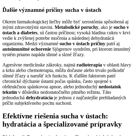
Ďalšie významné príčiny sucha v ústach
Okrem farmakologickej liečby môže byť xerostómia spôsobená aj
inými zdravotnými stavmi.
Metabolické poruchy
, ako je
sucho v
ústach a diabetes
, sú častou príčinou; vysoká hladina cukru v krvi
vedie k zvýšenej potrebe močenia a následnej dehydratácii
organizmu. Medzi významné
sucho v ústach príčiny
patrí aj
autoimunitné ochorenie
Sjögrenov syndróm, pri ktorom imunitný
systém priamo napáda slinné a slzné žľazy.
Agresívne medicínske zákroky, najmä
radioterapia
v oblasti hlavy
a krku alebo chemoterapia, môžu dočasne alebo trvalo poškodiť
slinné žľazy a narušiť ich funkciu. K ďalším faktorom patrí
chronické dýchanie ústami počas spánku, často spojené s
obštrukčnou spánkovou apnoe, alebo jednoduchý
nedostatok
tekutín
v dôsledku nedostatočného pitného režimu. Táto
jednoduchá
dehydratácia
je jednou z najčastejšie prehliadaných
príčin subjektívneho pocitu suchosti.
Efektívne riešenia sucha v ústach:
hydratácia a špecializované prípravky