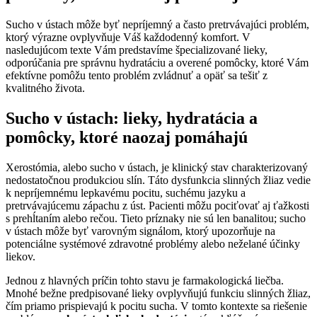
Sucho v ústach môže byť nepríjemný a často pretrvávajúci problém,
ktorý výrazne ovplyvňuje Váš každodenný komfort. V
nasledujúcom texte Vám predstavíme špecializované lieky,
odporúčania pre správnu hydratáciu a overené pomôcky, ktoré Vám
efektívne pomôžu tento problém zvládnuť a opäť sa tešiť z
kvalitného života.
Sucho v ústach: lieky, hydratácia a
pomôcky, ktoré naozaj pomáhajú
Xerostómia, alebo sucho v ústach, je klinický stav charakterizovaný
nedostatočnou produkciou slín. Táto dysfunkcia slinných žliaz vedie
k nepríjemnému lepkavému pocitu, suchému jazyku a
pretrvávajúcemu zápachu z úst. Pacienti môžu pociťovať aj ťažkosti
s prehĺtaním alebo rečou. Tieto príznaky nie sú len banalitou; sucho
v ústach môže byť varovným signálom, ktorý upozorňuje na
potenciálne systémové zdravotné problémy alebo neželané účinky
liekov.
Jednou z hlavných príčin tohto stavu je farmakologická liečba.
Mnohé bežne predpisované lieky ovplyvňujú funkciu slinných žliaz,
čím priamo prispievajú k pocitu sucha. V tomto kontexte sa riešenie