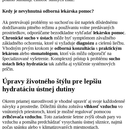
Kedy je nevyhnutná odborná lekárska pomoc?
Ak pretrvávajú problémy so suchosťou úst napriek dôslednému
dodržiavaniu pitného režimu a používaniu volne predávaných
prostriedkov, odporúčame bezodkladne vyhľadať
lekársku pomoc
.
Chronické sucho v ústach
môže byť symptómom závažného
základného ochorenia, ktoré si vyžaduje
diagnózu
a cielenú liečbu.
Vhodným prvým krokom je
odborná konzultácia
s
praktickým
lekárom
alebo
stomatológom
, ktorí vás môžu odporučiť na
špecializované vyšetrenie. Komplexný prístup k problému
sucho
ústach lieky hydratácia
tak zahŕňa aj vylúčenie systémových
príčin.
Úpravy životného štýlu pre lepšiu
hydratáciu ústnej dutiny
Okrem priamej starostlivosti je vhodné upraviť aj svoje každodenné
návyky a prostredie. Dôležitú úlohu zohráva
vlhkosť vzduchu
vo
vnútorných priestoroch, ktorú je možné regulovať pomocou
zvlhčovača vzduchu
. Toto zariadenie šetrne zvýši obsah pary vo
vzduchu a pomáha predchádzať vysychaniu ústnej sliznice, najmä
počas spánku alebo v klimatizovaných miestnostiach.