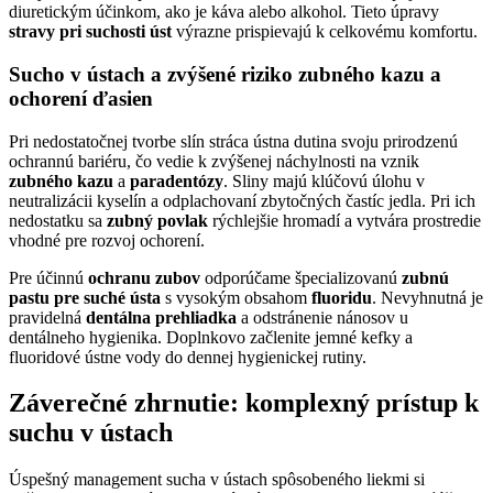
diuretickým účinkom, ako je káva alebo alkohol. Tieto úpravy
stravy pri suchosti úst
výrazne prispievajú k celkovému komfortu.
Sucho v ústach a zvýšené riziko zubného kazu a
ochorení ďasien
Pri nedostatočnej tvorbe slín stráca ústna dutina svoju prirodzenú
ochrannú bariéru, čo vedie k zvýšenej náchylnosti na vznik
zubného kazu
a
paradentózy
. Sliny majú klúčovú úlohu v
neutralizácii kyselín a odplachovaní zbytočných častíc jedla. Pri ich
nedostatku sa
zubný povlak
rýchlejšie hromadí a vytvára prostredie
vhodné pre rozvoj ochorení.
Pre účinnú
ochranu zubov
odporúčame špecializovanú
zubnú
pastu pre suché ústa
s vysokým obsahom
fluoridu
. Nevyhnutná je
pravidelná
dentálna prehliadka
a odstránenie nánosov u
dentálneho hygienika. Doplnkovo začlenite jemné kefky a
fluoridové ústne vody do dennej hygienickej rutiny.
Záverečné zhrnutie: komplexný prístup k
suchu v ústach
Úspešný management sucha v ústach spôsobeného liekmi si