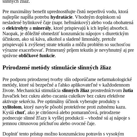
slinných žliaz.
Pre maximálny benefit uprednostňujte čistú neperlivú vodu, ktorá
najlepšie napĺňa potrebu
hydratácie
. Vhodným doplnkom sú
nesladené bylinkové čaje (napr. heřmánkový) alebo voda obohatená
o
elektrolyty
a
minerály
, ktoré prispievajú k ich lepšej absorbcii.
Naopak, je dôležité obmedziť konzumáciu nápojov s diuretickým
účinkom, ako sú káva, alkohol a sladené limonády, pretože
prispievajú k zvýšenej strate tekutín a môžu problém so suchosťou
výrazne exacerbovať. Primeraný príjem tekutín je nevyhnutný aj pre
správne
obličkové funkcie
.
Prirodzené metódy stimulácie slinných žliaz
Pre podporu prirodzenej tvorby slín odporúčame nefarmakologické
metódy, ktoré sú bezpečné a ľahko aplikovateľné v každodennom
živote. Mechanická stimulácia
slinných žliaz
prostredníctvom
žutia
žuvačiek bez cukru alebo cucania cukríkov bez cukru efektívne
aktivuje sekréciu. Pre optimálny účinok vyberajte produkty s
xylitolom
, ktorý navyše pôsobí protektívne proti zubnému kazu.
Kyslá
chuť
, ako je citrónová alebo pomarančová, prirodzene
podnecuje slinné žľazy k vyššej produkcii – vhodné sú aj nápoje s
jemnou citrusovou príchuťou alebo ovocné čaje.
Doplniť tento prístup možno konzumáciou potravín s vysokým