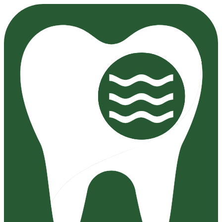
Preskočiť
na
obsah