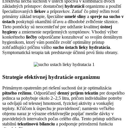
Efektívna liečba suchosti v ústech spočíva v kombinácii dvoch
základných prístupov: dostatočnej
hydratácii
organizmu a použití
špecializovaných
liekov
a prípravkov. Zatiaľ čo pitný režim tvorí
primárny základ terapie, špeciálne
umelé sliny
a
spreje na sucho v
ústach
poskytujú okamžitú úľavu a dlhodobé zvlhčenie sliznice.
Tieto pomôcky sú neoceniteľné pre udržanie kvalitnej
ústnej
hygieny
a zmiernenie nepríjemných symptómov. Vhodný výber
konkrétneho
liečby
odporúčame konzultovať so svojím dentálnym
hygienikom, ktorý vám pomôže zvoliť optimálny prístup
zohľadňujúci príčinu vášho
sucho ústach lieky hydratácia
.
Symptomatická terapia tak predstavuje účinnú prvú líniu obrany.
Strategie efektívnej hydratácie organizmu
Primárnym opatrením pri riešení suchosti úst je optimalizácia
pitného režimu
. Odporúčaný
denný príjem tekutín
pre dospelého
jedinca sa pohybuje okolo 2–2,5 litra, pričom individuálne potreby
sa odvíjajú od telesnej hmotnosti, fyzickej aktivity a vonkajšej
teploty. Kľúčom k úspechu je pravidelnosť; namiesto veľkého
objemu naraz je výrazne efektívnejšie popíjať menšie dávky v
pravidelných intervaloch počas celého dňa. Tento prístup udržiava
stabilnú
tekutinovú bilanciu
a podporuje prirodzenú funkciu