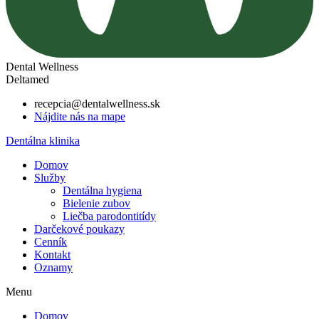
Dental Wellness
Deltamed
recepcia@dentalwellness.sk
Nájdite nás na mape
Dentálna klinika
Domov
Služby
Dentálna hygiena
Bielenie zubov
Liečba parodontitídy
Darčekové poukazy
Cenník
Kontakt
Oznamy
Menu
Domov