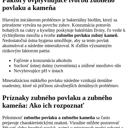
povlaku a kameňa
Hlavným iniciátorom problémov je bakteriálny biofilm, ktorý sa
prirodzene vytvára na povrchu zubov. Konzumácia potravín
bohatých na cukry a kyseliny poskytuje baktériám živiny, čo vedie k
rýchlejšiemu množiu a tvorbe
zubného povlaku zubný kameň
.
Nedostatočná ústna hygiena umožňuje, aby sa tento povlak
akumuloval a následne mineralizoval. K ďalším významným
rizikovým faktorom patria:
Fajčenie a konzumácia alkoholu
Suchosť ústnej dutiny (xerostómia) a znížené množstvo slín
Nevyhovujúce pH v ústach
Mineralizáciou mäkkého povlaku následne vznikajú dentálne
usadeniny, ktoré sú príčinou závažnejších dentálnych problémov.
Príznaky zubného povlaku a zubného
kameňa: Ako ich rozpoznať
Prítomnosť
zubného povlaku a zubného kameňa
sa často
prejavuje charakteristickými znakmi. Vizuálne môžete pozorovať
žltkastý alebo hnedivý povlak, najmä v priestoroch medzi zubami a