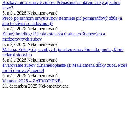
Bozkávanie a zdravie zubov: Prenášame si okrem lásky aj zubné
kazy?
5. mája 2026
Nekomentované
Prečo po rannom umytí zubov nesmiete piť pomarančový džús (a
ako to súvisí so sklovinou)?
5. mája 2026
Nekomentované
Zubný bonding: Rýchla estetická úprava odštiepených a
medzerovitých zubov
5. mája 2026
Nekomentované
Matcha, Zelený čaj a zuby: Tajomstvo zdravého nakopnutia, ktoré
nefarbí sklovinu
5. mája 2026
Nekomentované
Tvarovanie zubov (Enameloplastika): Malá zmena dĺžky zuba, ktorá
urobí obrovský rozdiel
5. mája 2026
Nekomentované
Vianoce 2025 – ZATVORENÉ
21. decembra 2025
Nekomentované