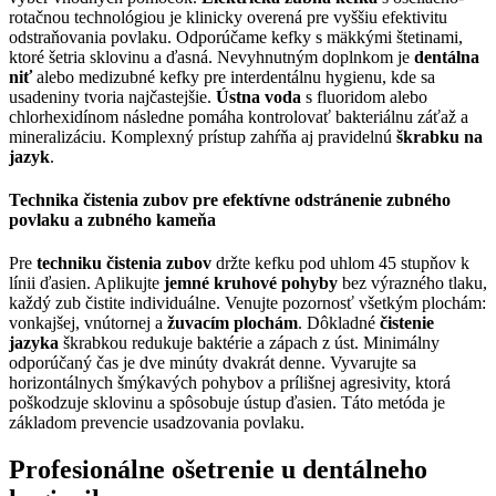
rotačnou technológiou je klinicky overená pre vyššiu efektivitu
odstraňovania povlaku. Odporúčame kefky s mäkkými štetinami,
ktoré šetria sklovinu a ďasná. Nevyhnutným doplnkom je
dentálna
niť
alebo medizubné kefky pre interdentálnu hygienu, kde sa
usadeniny tvoria najčastejšie.
Ústna voda
s fluoridom alebo
chlorhexidínom následne pomáha kontrolovať bakteriálnu záťaž a
mineralizáciu. Komplexný prístup zahŕňa aj pravidelnú
škrabku na
jazyk
.
Technika čistenia zubov pre efektívne odstránenie zubného
povlaku a zubného kameňa
Pre
techniku čistenia zubov
držte kefku pod uhlom 45 stupňov k
línii ďasien. Aplikujte
jemné kruhové pohyby
bez výrazného tlaku,
každý zub čistite individuálne. Venujte pozornosť všetkým plochám:
vonkajšej, vnútornej a
žuvacím plochám
. Dôkladné
čistenie
jazyka
škrabkou redukuje baktérie a zápach z úst. Minimálny
odporúčaný čas je dve minúty dvakrát denne. Vyvarujte sa
horizontálnych šmýkavých pohybov a prílišnej agresivity, ktorá
poškodzuje sklovinu a spôsobuje ústup ďasien. Táto metóda je
základom prevencie usadzovania povlaku.
Profesionálne ošetrenie u dentálneho