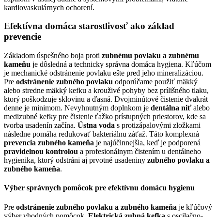
kardiovaskulárnych ochorení.
Efektívna domáca starostlivosť ako základ
prevencie
Základom úspešného boja proti
zubnému povlaku a zubnému
kameňu
je dôsledná a technicky správna domáca hygiena. Kľúčom
je mechanické odstránenie povlaku ešte pred jeho mineralizáciou.
Pre
odstránenie zubného povlaku
odporúčame použiť mäkký
alebo stredne mäkký kefku a krouživé pohyby bez prílišného tlaku,
ktorý poškodzuje sklovinu a ďasná. Dvojminútové čistenie dvakrát
denne je minimom. Nevyhnutným doplnkom je
dentálna niť
alebo
medizubné kefky pre čistenie ťažko prístupných priestorov, kde sa
tvorba usadenín začína.
Ústna voda
s protizápalovými zložkami
následne pomáha redukovať bakteriálnu záťaž. Táto komplexná
prevencia zubného kameňa
je najúčinnejšia, keď je podporená
pravidelnou kontrolou
a profesionálnym čistením u dentálneho
hygienika, ktorý odstráni aj prvotné usadeniny
zubného povlaku a
zubného kameňa
.
Výber správnych pomôcok pre efektívnu domácu hygienu
Pre
odstránenie zubného povlaku a zubného kameňa
je kľúčový
výber vhodných pomôcok.
Elektrická zubná kefka
s oscilačno-