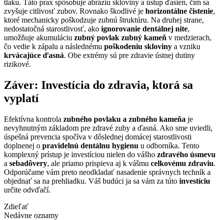
tlaku. Táto prax spôsobuje abráziu skloviny a ústup ďasien, čím sa
zvyšuje citlivosť zubov. Rovnako škodlivé je
horizontálne čistenie
,
ktoré mechanicky poškodzuje zubnú štruktúru. Na druhej strane,
nedostatočná starostlivosť, ako
ignorovanie dentálnej nite
,
umožňuje akumuláciu
zubný povlak zubný kameň
v medzierach,
čo vedie k zápalu a následnému
poškodeniu skloviny
a vzniku
krvácajúce ďasná
. Obe extrémy sú pre zdravie ústnej dutiny
rizikové.
Záver: Investícia do zdravia, ktorá sa
vyplatí
Efektívna kontrola
zubného povlaku a zubného kameňa
je
nevyhnutným základom pre zdravé zuby a ďasná. Ako sme uviedli,
úspešná prevencia spočíva v dôslednej domácej starostlivosti
doplnenej o
pravidelnú dentálnu hygienu
u odborníka. Tento
komplexný prístup je investíciou nielen do vášho
zdravého úsmevu
a
sebadôvery
, ale priamo prispieva aj k vášmu
celkovému zdraviu
.
Odporúčame vám preto neodkladať nasadenie správnych techník a
objednať sa na prehliadku. Váš budúci ja sa vám za túto
investíciu
určite odvďačí.
Zdieľať
Nedávne oznamy