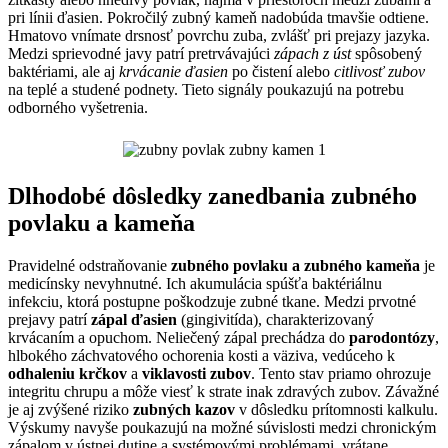
pri línii ďasien. Pokročilý zubný kameň nadobúda tmavšie odtiene.
Hmatovo vnímate drsnosť povrchu zuba, zvlášť pri prejazy jazyka.
Medzi sprievodné javy patrí pretrvávajúci
zápach z úst
spôsobený
baktériami, ale aj
krvácanie ďasien
po čistení alebo
citlivosť zubov
na teplé a studené podnety. Tieto signály poukazujú na potrebu
odborného vyšetrenia.
Dlhodobé dôsledky zanedbania zubného
povlaku a kameňa
Pravidelné odstraňovanie
zubného povlaku a zubného kameňa
je
medicínsky nevyhnutné. Ich akumulácia spúšťa baktériálnu
infekciu, ktorá postupne poškodzuje zubné tkane. Medzi prvotné
prejavy patrí
zápal ďasien
(gingivitída), charakterizovaný
krvácaním a opuchom. Neliečený zápal prechádza do
parodontózy
,
hlbokého záchvatového ochorenia kosti a väziva, vedúceho k
odhaleniu krčkov
a
viklavosti zubov
. Tento stav priamo ohrozuje
integritu chrupu a môže viesť k strate inak zdravých zubov. Závažné
je aj zvýšené riziko
zubných kazov
v dôsledku prítomnosti kalkulu.
Výskumy navyše poukazujú na možné súvislosti medzi chronickým
zápalom v ústnej dutine a systémovými problémami, vrátane