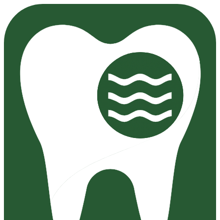
Preskočiť
na
obsah