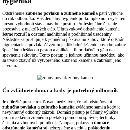
hygienika
Odstránenie
zubného povlaku a zubného kameňa
patrí výlučne
do rúk odborníka. Váš dentálny hygienik pri komplexnom vyšetrení
presne vyhodnotí stav a navrhne postup. Profesionálne čistenie
pozostáva z niekoľkých etáp. Ultrazvukové odstránenie kameňa
šetrne rozruší a odstraní nadhlbinné a podhlbinné usadeniny.
Následne sa pristupuje k jemnému pískovaniu zubov, ktoré odstráni
pigmentácie a povlak. Záverom je dôkladné leštenie povrchu zubov
špeciálnou leštiacou pastou a aplikácia fluoridačného gélu na
spevnenie skloviny. Tento postup je jedinou účinnou metódou, ako
sa trvalo zbaviť už vytvoreného zubného kameňa a zabrániť jeho
návratu.
Čo zvládnete doma a kedy je potrebný odborník
Je dôležité presne rozlišovať medzi tým, čo pri odstraňovaní
zubného povlaku a zubného kameňa
zvládnete sami a kedy je
nevyhnutný odborný zákrok. Domáci prístup je účinný výlučne
proti mäkkému zubnému povlaku pomocou správnej techniky
čistenia a vhodných pomôcok. Naopak, pokusy o
domáce
odstránenie kameňa
sú nebezpečné a vedú k
poškodeniu