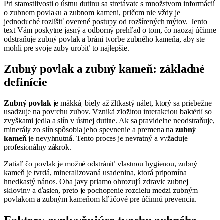
Pri starostlivosti o ústnu dutinu sa stretávate s množstvom informácií
o zubnom povlaku a zubnom kameni, pričom nie vždy je
jednoduché rozlíšiť overené postupy od rozšírených mýtov. Tento
text Vám poskytne jasný a odborný prehľad o tom, čo naozaj účinne
odstraňuje zubný povlak a bráni tvorbe zubného kameňa, aby ste
mohli pre svoje zuby urobiť to najlepšie.
Zubný povlak a zubný kameň: základné
definície
Zubný povlak
je mäkká, biely až žltkastý nálet, ktorý sa priebežne
usadzuje na povrchu zubov. Vzniká zložitou interakciou baktérií so
zvyškami jedla a slín v ústnej dutine. Ak sa pravidelne neodstraňuje,
minerály zo slín spôsobia jeho spevnenie a premena na
zubný
kameň
je nevyhnutná. Tento proces je nevratný a vyžaduje
profesionálny zákrok.
Zatiaľ čo povlak je možné odstrániť vlastnou hygienou, zubný
kameň je tvrdá, mineralizovaná usadenina, ktorá pripomína
hnedkastý nános. Oba javy priamo ohrozujú zdravie zubnej
skloviny a ďasien, preto je pochopenie rozdielu medzi zubným
povlakom a zubným kameňom kľúčové pre účinnú prevenciu.
Faktory ovplyvňujúce tvorbu zubného