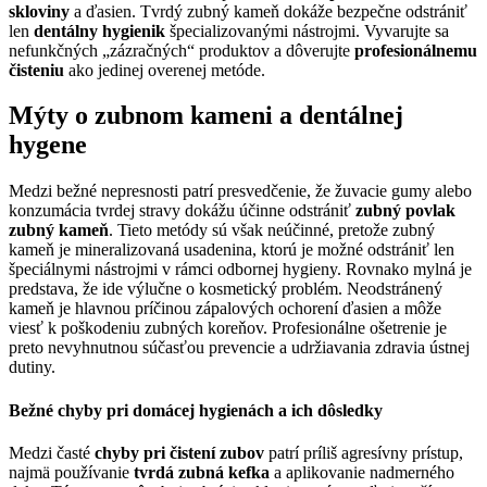
skloviny
a ďasien. Tvrdý zubný kameň dokáže bezpečne odstrániť
len
dentálny hygienik
špecializovanými nástrojmi. Vyvarujte sa
nefunkčných „zázračných“ produktov a dôverujte
profesionálnemu
čisteniu
ako jedinej overenej metóde.
Mýty o zubnom kameni a dentálnej
hygene
Medzi bežné nepresnosti patrí presvedčenie, že žuvacie gumy alebo
konzumácia tvrdej stravy dokážu účinne odstrániť
zubný povlak
zubný kameň
. Tieto metódy sú však neúčinné, pretože zubný
kameň je mineralizovaná usadenina, ktorú je možné odstrániť len
špeciálnymi nástrojmi v rámci odbornej hygieny. Rovnako mylná je
predstava, že ide výlučne o kosmetický problém. Neodstránený
kameň je hlavnou príčinou zápalových ochorení ďasien a môže
viesť k poškodeniu zubných koreňov. Profesionálne ošetrenie je
preto nevyhnutnou súčasťou prevencie a udržiavania zdravia ústnej
dutiny.
Bežné chyby pri domácej hygienách a ich dôsledky
Medzi časté
chyby pri čistení zubov
patrí príliš agresívny prístup,
najmä používanie
tvrdá zubná kefka
a aplikovanie nadmerného