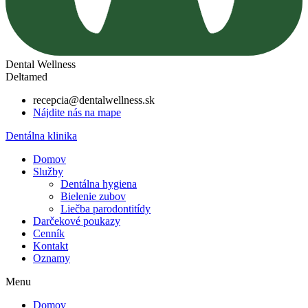
Dental Wellness
Deltamed
recepcia@dentalwellness.sk
Nájdite nás na mape
Dentálna klinika
Domov
Služby
Dentálna hygiena
Bielenie zubov
Liečba parodontitídy
Darčekové poukazy
Cenník
Kontakt
Oznamy
Menu
Domov